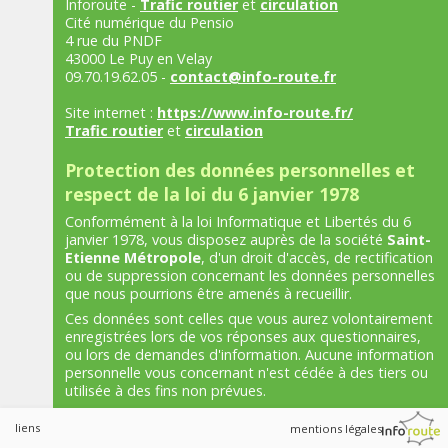
Inforoute -
Trafic routier
et
circulation
au
Cité numérique du Pensio
28
4 rue du PNDF
43000 Le Puy en Velay
août
09.70.19.62.05 -
contact@info-route.fr
inclus.
Site internet :
https://www.info-route.fr/
Mise
Trafic routier
et
circulation
en
Protection des données personnelles et
place
respect de la loi du 6 janvier 1978
d'une
Conformément à la loi Informatique et Libertés du 6
déviation.
janvier 1978, vous disposez auprès de la société
Saint-
Etienne Métropole
, d'un droit d'accès, de rectification
Mise
ou de suppression concernant les données personnelles
à
que nous pourrions être amenés à recueillir.
jour
Ces données sont celles que vous aurez volontairement
du
enregistrées lors de vos réponses aux questionnaires,
site
ou lors de demandes d'information. Aucune information
personnelle vous concernant n'est cédée à des tiers ou
:
utilisée à des fins non prévues.
06/08/2026
09:37
Droits de propriété intellectuelle de NDD
liens
mentions légales