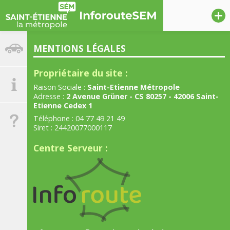
l
Fermeture
du
circulation
MENTIONS LÉGALES
pont
sur
Propriétaire du site :
Informations
la
Raison Sociale :
Saint-Etienne Métropole
Loire
Adresse :
2 Avenue Grüner - CS 80257 - 42006 Saint-
Etienne Cedex 1
entre
Aide
Téléphone : 04 77 49 21 49
Andrézieux
Siret : 24420077000117
Bouthéon
Centre Serveur :
et
Saint
Cyprien
du
6
juillet